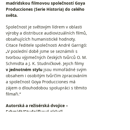
madridskou filmovou společností Goya
Producciones (Serie Historia) do celého
světa.
Společnost je světovým lídrem v oblasti
výroby a distribuce audiovizuálních filmů,
obsahujících humanistické hodnoty.
Citace ředitele společnosti André Garrigó:
„V poslední době jsme se seznámili s
tvorbou výjimečných českých tvůrců O. M.
Schmidta a J. K. Studničkové. Jejich filmy
v jednotném stylu
jsou mimořádné svým
obsahem i osobitým tvůrčím zpracováním
a společnost Goya Producciones má
zájem o dlouhodobou spolupráci s těmito
filmaři.“
Autorská a režisérská dvojice –
Schmidt/Studničková získali
Krameriovu cenu
(novinářskou cenu
Asociace nezávislých médií) za televizní
publicistiku.