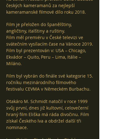
českých kameramanů za nejlepší
kameramanské filmové dílo roku 2018.
Film je přeložen do španělštiny,
angličtiny, italštiny a ruštiny.
Film měl premiéru v České televizi ve
svátečním vysílacím čase na Vánoce 2019.
Film byl prezentován v: USA – Chicago,
Ekvádor – Quito, Peru – Lima, Itálie –
Miláno.
Film byl vybrán do finále své kategorie 15.
ročníku mezinárodního filmového
festivalu CEVMA v Německém Burbachu.
Otakáro M. Schmidt natočil v roce 1999
svůj první, dnes již kultovní, celovečerní
hraný film Eliška má ráda divočinu. Film
získal Českého lva a obdržel další tři
nominace.