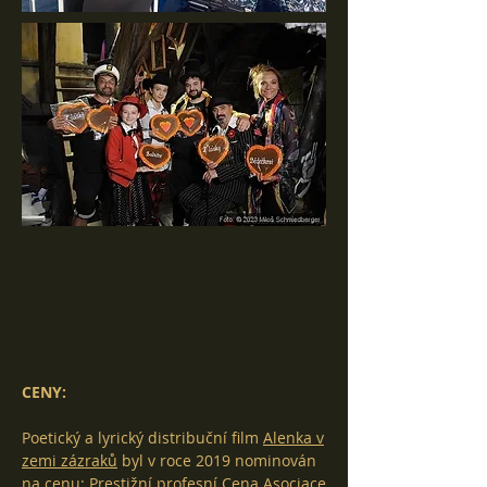
CENY:
Poetický a lyrický distribuční film
Alenka v
zemi zázraků
byl v roce 2019 nominován
na cenu: Prestižní profesní Cena Asociace