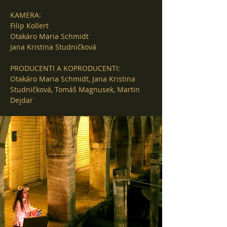
KAMERA:
Filip Kollert
Otakáro Maria Schmidt
Jana Kristina Studničková
PRODUCENTI A KOPRODUCENTI:
Otakáro Maria Schmidt, Jana Kristina
Studničková, Tomáš Magnusek, Martin
Dejdar