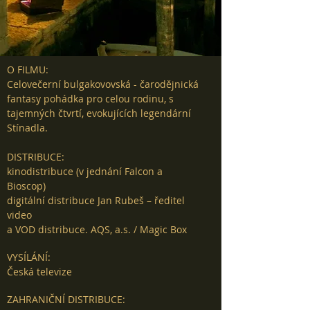
O FILMU:
Celovečerní bulgakovovská - čarodějnická
fantasy pohádka pro celou rodinu, s
tajemných čtvrtí, evokujících legendární
Stínadla.
DISTRIBUCE:
kinodistribuce (v jednání Falcon a
Bioscop)
digitální distribuce Jan Rubeš – ředitel
video
a VOD distribuce. AQS, a.s. / Magic Box
VYSÍLÁNÍ:
Česká televize
ZAHRANIČNÍ DISTRIBUCE: