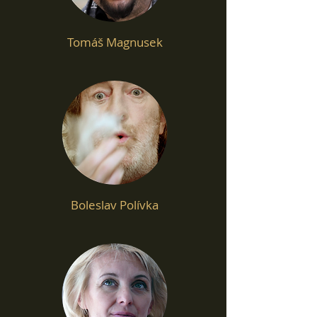
Tomáš Magnusek
Boleslav Polívka