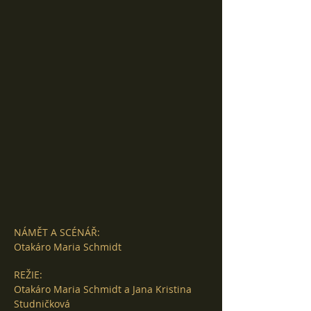
NÁMĚT A SCÉNÁŘ:
Otakáro Maria Schmidt
REŽIE:
Otakáro Maria Schmidt a Jana Kristina
Studničková