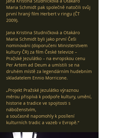
Jana Kristina Studničková a Otakáro
Maria Schmidt pak společně natočili svůj
první hraný film Herbert v ringu (ČT
2009).
Jana Kristina Studničková a Otakáro
Maria Schmidt byli jako první Češi
nominováni (doporučeni Ministerstvem
kultury ČR) za film České televize –
Pražské Jezulátko – na evropskou cenu
Per Artem ad Deum a umístili se na
druhém místě za legendárním hudebním
skladatelem Ennio Morricone.
„Projekt Pražské Jezulátko výraznou
měrou přispívá k podpoře kultury, umění,
historie a tradice ve spojitosti s
náboženstvím,
a současně napomohly k posílení
kulturních tradic a vazeb v Evropě.“