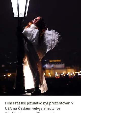
Film Pražské Jezulátko byl prezentován v
USA na Českém velvyslanectví ve