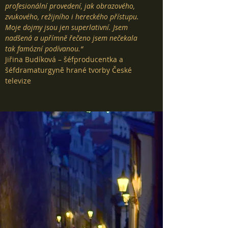
profesionální provedení, jak obrazového,
zvukového, režijního i hereckého přístupu.
Moje dojmy jsou jen superlativní. Jsem
nadšená a upřímně řečeno jsem nečekala
tak famózní podívanou.“
Jiřina Budíková – šéfproducentka a
šéfdramaturgyně hrané tvorby České
televize