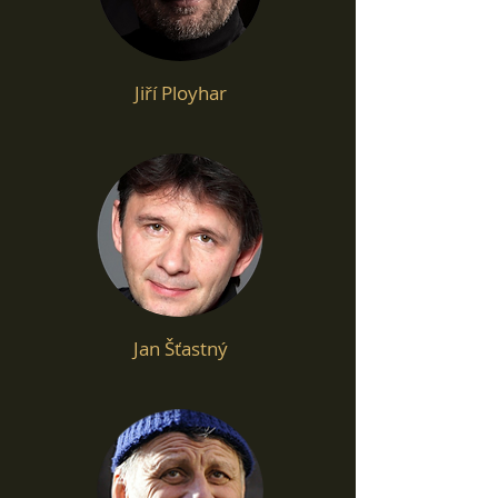
Jiří Ployhar
Jan Šťastný