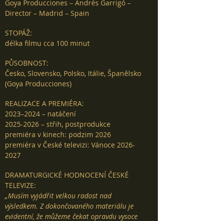
Goya Producciones – Andrés Garrigó –
Director – Madrid – Spain
STOPÁŽ:
délka filmu cca 100 minut
PŮSOBNOST:
Česko, Slovensko, Polsko, Itálie, Španělsko
(Goya Producciones)
REALIZACE A PREMIÉRA:
2023–2024 – natáčení
2025-2026 – střih, postprodukce
premiéra v kinech: podzim 2026
premiéra v České televizi: Vánoce 2026-
2027
DRAMATURGICKÉ HODNOCENÍ ČESKÉ
TELEVIZE:
„Musím vyjádřit velkou radost nad
výsledkem. Z dokončovaného materiálu je
evidentní, že můžeme čekat opravdu vysoce