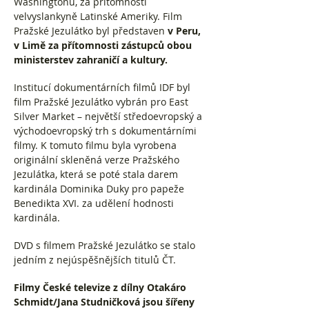
Washingtonu, za přítomnosti
velvyslankyně Latinské Ameriky. Film
Pražské Jezulátko byl představen
v Peru,
v Limě za přítomnosti zástupců obou
ministerstev zahraničí a kultury.
Institucí dokumentárních filmů IDF byl
film Pražské Jezulátko vybrán pro East
Silver Market – největší středoevropský a
východoevropský trh s dokumentárními
filmy. K tomuto filmu byla vyrobena
originální skleněná verze Pražského
Jezulátka, která se poté stala darem
kardinála Dominika Duky pro papeže
Benedikta XVI. za udělení hodnosti
kardinála.
DVD s filmem Pražské Jezulátko se stalo
jedním z nejúspěšnějších titulů ČT.
Filmy České televize z dílny Otakáro
Schmidt/Jana Studničková jsou šířeny