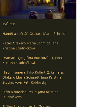
TVŮRCI:
Námět a scénář: Otakáro Maria Schmidt
Režie: Otakáro Maria Schmidt, Jana
Kristina Studničková
Dramaturgie: Jiřina Budíková ČT, Jana
Kristina Studničková
Hlavní kamera: Filip Kollert, 2. kamera:
Otakáro Maria Schmidt, Jana Kristina
Studničková, Petr Koblovský
Střih a hudební režie: Jana Kristina
Studničková
Střihová supervize:
Ivo Trajkov