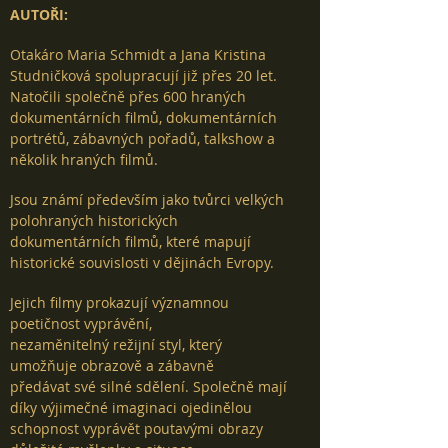
AUTOŘI:
Otakáro Maria Schmidt a Jana Kristina
Studničková spolupracují již přes 20 let.
Natočili společně přes 600 hraných
dokumentárních filmů, dokumentárních
portrétů, zábavných pořadů, talkshow a
několik hraných filmů.
Jsou známí především jako tvůrci velkých
polohraných historických
dokumentárních filmů, které mapují
historické souvislosti v dějinách Evropy.
Jejich filmy prokazují významnou
poetičnost vyprávění,
nezaměnitelný režijní styl, který
umožňuje obrazově a zábavně
předávat své silné sdělení. Společně mají
díky výjimečné imaginaci ojedinělou
schopnost vyprávět poutavými obrazy