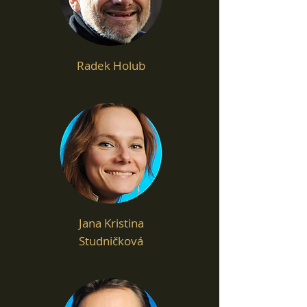
Radek Holub
Jana Kristina
Studničková